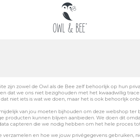
te zijn zowel de Owl als de Bee zelf behoorlijk op hun priva
eren dat we ons niet bezighouden met het kwaadwillig trace
dat niet iets is wat we doen, maar het is ook behoorlijk onb
rmijdelijk van jou moeten bijhouden om deze webshop ter 
 producten kunnen blijven aanbieden. We doen dit omdat h
data capteren die we nodig hebben om het hele proces to
 we verzamelen en hoe we jouw privégegevens gebruiken, nie