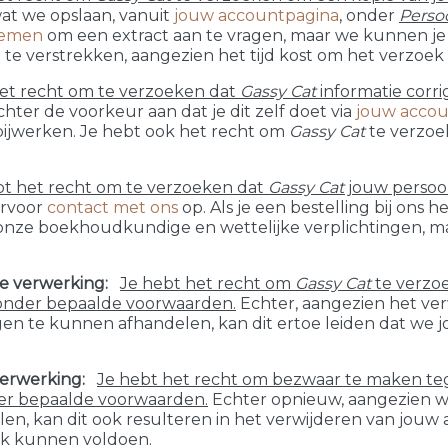
wat we opslaan, vanuit
jouw accountpagina
, onder
Perso
nemen
om een extract aan te vragen, maar we kunnen je 
e verstrekken, aangezien het tijd kost om het verzoek
het recht om te verzoeken dat
Gassy Cat
informatie corri
ter de voorkeur aan dat je dit zelf doet via
jouw accou
ijwerken. Je hebt ook het recht om
Gassy Cat
te verzoe
bt het recht om te verzoeken dat
Gassy Cat
jouw persoo
rvoor
contact met ons
op. Als je een bestelling bij ons
ze boekhoudkundige en wettelijke verplichtingen, maa
de verwerking
Je hebt het recht om
Gassy Cat
te verzo
onder bepaalde voorwaarden.
Echter, aangezien het ve
ngen te kunnen afhandelen, kan dit ertoe leiden dat w
verwerking
Je hebt het recht om bezwaar te maken t
er bepaalde voorwaarden.
Echter opnieuw, aangezien 
len, kan dit ook resulteren in het verwijderen van jouw
ek kunnen voldoen.