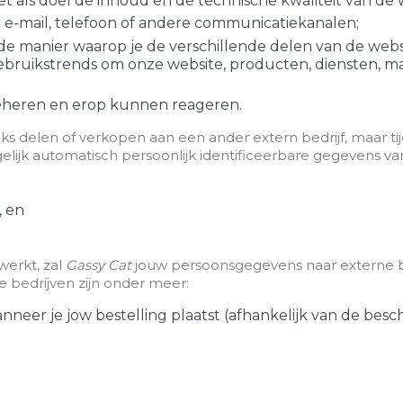
als doel de inhoud en de technische kwaliteit van de w
 e-mail, telefoon of andere communicatiekanalen;
de manier waarop je de verschillende delen van de web
bruikstrends om onze website, producten, diensten, ma
heren en erop kunnen reageren.
ks delen of verkopen aan een ander extern bedrijf, maar t
jk automatisch persoonlijk identificeerbare gegevens van 
, en
werkt, zal
Gassy Cat
jouw persoonsgegevens naar externe be
e bedrijven zijn onder meer:
wanneer je jow bestelling plaatst (afhankelijk van de besc