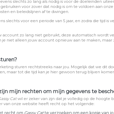
ens slechts zo lang als nodig is voor de doeleinden uiteen
ebruiken voor zover dat nodig is om te voldoen aan onze w
ten en beleidslijnen af te dwingen.
slechts voor een periode van 5 jaar, en zodra die tijd is
w account zo lang niet gebruikt, deze automatisch wordt ver
n je niet alleen jouw account opnieuw aan te maken, maar zul
sturen?
eting sturen rechtstreeks naar jou. Mogelijk dat we dit do
n, maar tot die tijd kan je hier gewoon terug blijven kom
t zijn mijn rechten om mijn gegevens te bes
Gassy Cat
wil er zeker van zijn dat je volledig op de hoogte
 van onze website heeft recht op het volgende:
et recht om
Gassy Cat
te verzoeken om een kopie van j