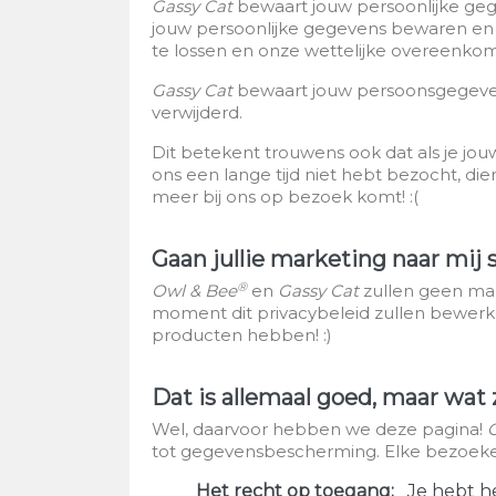
Gassy Cat
bewaart jouw persoonlijke gegev
jouw persoonlijke gegevens bewaren en g
te lossen en onze wettelijke overeenkoms
Gassy Cat
bewaart jouw persoonsgegevens 
verwijderd.
Dit betekent trouwens ook dat als je jou
ons een lange tijd niet hebt bezocht, die
meer bij ons op bezoek komt! :(
Gaan jullie marketing naar mij 
®
Owl & Bee
en
Gassy Cat
zullen geen mark
moment dit privacybeleid zullen bewerke
producten hebben! ​:)
Dat is allemaal goed, maar wa
Wel, daarvoor hebben we deze pagina!
tot gegevensbescherming. Elke bezoeker
Het recht op toegang
Je hebt h