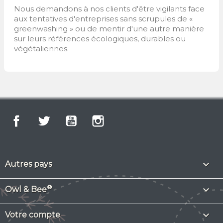
Nous demandons à nos clients d'être vigilants face
aux tentatives d'entreprises sans scrupules de «
greenwashing » ou de mentir d'une autre manière
sur leurs références écologiques, durables ou
végétaliennes.
Facebook
Twitter
YouTube
Instagram

Autres pays
®

Owl & Bee

Votre compte