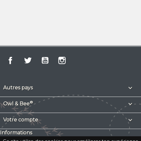
Facebook
Twitter
YouTube
Instagram

Autres pays
®

Owl & Bee

Votre compte
Informations