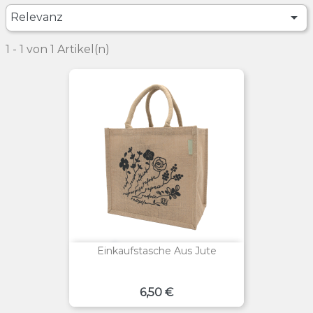

Relevanz
1 - 1 von 1 Artikel(n)
Einkaufstasche Aus Jute
Preis
6,50 €