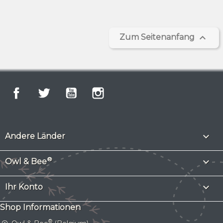

Zum Seitenanfang
Facebook
Twitter
YouTube
Instagram

Andere Länder
®

Owl & Bee

Ihr Konto
Shop Informationen
®